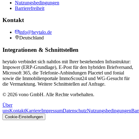
Nutzungsbedingungen
Barrierefreiheit
Kontakt
info@heytalo.de
Deutschland
Integrationen & Schnittstellen
heytalo verbindet sich nahtlos mit Ihrer bestehenden Infrastruktur:
Impower (ERP-Grundlage)
,
E-Post
für den hybriden Briefversand,
Microsoft 365
, die Telefonie-Anbindungen
Placetel
und
fonial
sowie die Immobilienportale
ImmoScout24
und
WG-Gesucht
für
die Vermarktung. Weitere Schnittstellen auf Anfrage.
©
2026
vono GmbH. Alle Rechte vorbehalten.
Über
uns
Kontakt
Karriere
Impressum
Datenschutz
Nutzungsbedingungen
Barr
Cookie-Einstellungen